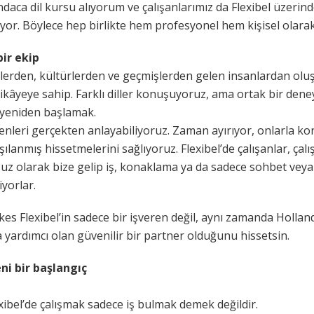
aca dil kursu alıyorum ve çalışanlarımız da Flexibel üzerind
uyor. Böylece hep birlikte hem profesyonel hem kişisel olarak
bir ekip
elerden, kültürlerden ve geçmişlerden gelen insanlardan oluş
ikâyeye sahip. Farklı diller konuşuyoruz, ama ortak bir dene
 yeniden başlamak.
enleri gerçekten anlayabiliyoruz. Zaman ayırıyor, onlarla k
şılanmış hissetmelerini sağlıyoruz. Flexibel’de çalışanlar, çal
uz olarak bize gelip iş, konaklama ya da sadece sohbet veya
iyorlar.
rkes Flexibel’in sadece bir işveren değil, aynı zamanda Hollan
yardımcı olan güvenilir bir partner olduğunu hissetsin.
ni bir başlangıç
ibel’de çalışmak sadece iş bulmak demek değildir.