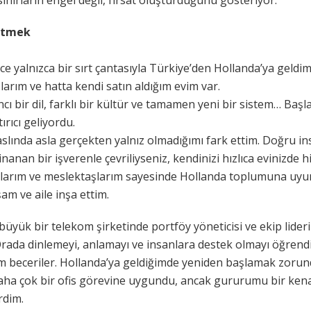
etmek
nce yalnızca bir sırt çantasıyla Türkiye’den Hollanda’ya geldim
larım ve hatta kendi satın aldığım evim var.
ncı bir dil, farklı bir kültür ve tamamen yeni bir sistem… Baş
ırıcı geliyordu.
slında asla gerçekten yalnız olmadığımı fark ettim. Doğru in
inanan bir işverenle çevriliyseniz, kendinizi hızlıca evinizde hi
şlarım ve meslektaşlarım sayesinde Hollanda toplumuna uyu
am ve aile inşa ettim.
 büyük bir telekom şirketinde portföy yöneticisi ve ekip lide
Orada dinlemeyi, anlamayı ve insanlara destek olmayı öğre
m beceriler. Hollanda’ya geldiğimde yeniden başlamak zorun
aha çok bir ofis görevine uygundu, ancak gururumu bir ken
rdim.