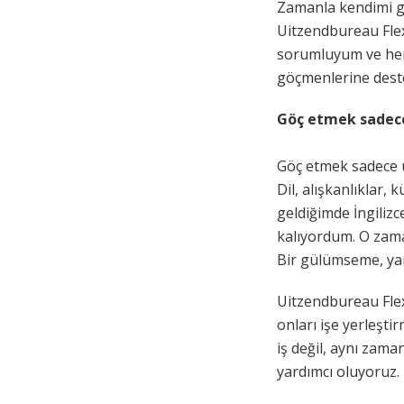
Zamanla kendimi gel
Uitzendbureau Fle
sorumluyum ve her
göçmenlerine dest
Göç etmek sadece
Göç etmek sadece ü
Dil, alışkanlıklar,
geldiğimde İngilizc
kalıyordum. O zaman
Bir gülümseme, yar
Uitzendbureau Flex
onları işe yerleşt
iş değil, aynı zam
yardımcı oluyoruz.