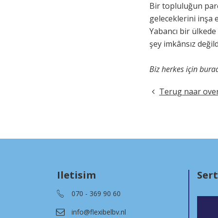
Bir topluluğun par
geleceklerini inşa 
Yabancı bir ülkede
şey imkânsız değild
Biz herkes için bura
Terug naar over
Iletisim
Sert
070 - 369 90 60
info@flexibelbv.nl