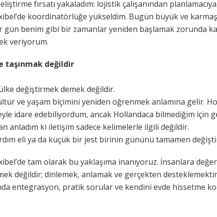
iştirme fırsatı yakaladım: lojistik çalışanından planlamacıy
xibel’de koordinatörlüğe yükseldim. Bugün büyük ve karmaş
 gün benim gibi bir zamanlar yeniden başlamak zorunda kal
ek veriyorum.
 taşınmak değildir
lke değiştirmek demek değildir.
 kültür ve yaşam biçimini yeniden öğrenmek anlamına gelir. Hol
eyle idare edebiliyordum, ancak Hollandaca bilmediğim için ge
 anladım ki iletişim sadece kelimelerle ilgili değildir.
dım eli ya da küçük bir jest birinin gününü tamamen değiştir
ibel’de tam olarak bu yaklaşıma inanıyoruz. İnsanlara değe
irmek değildir; dinlemek, anlamak ve gerçekten desteklemektir
anda entegrasyon, pratik sorular ve kendini evde hissetme 