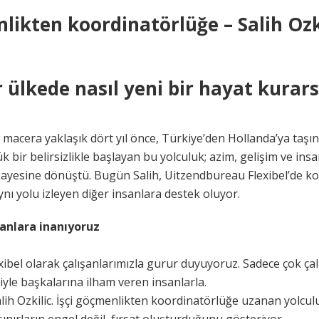
likten koordinatörlüğe – Salih Ozki
 ülkede nasıl yeni bir hayat kurars
bu macera yaklaşık dört yıl önce, Türkiye’den Hollanda’ya taşın
ük bir belirsizlikle başlayan bu yolculuk; azim, gelişim ve ins
hikayesine dönüştü. Bugün Salih, Uitzendbureau Flexibel’de k
nı yolu izleyen diğer insanlara destek oluyor.
sanlara inanıyoruz
bel olarak çalışanlarımızla gurur duyuyoruz. Sadece çok çalı
yle başkalarına ilham veren insanlarla.
alih Ozkilic. İşçi göçmenlikten koordinatörlüğe uzanan yolcul
ınırların engel değil, fırsat oluşturduğunu gösteriyor.