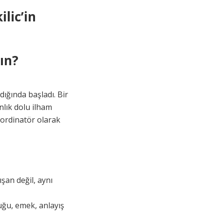
lic’in
ın?
dığında başladı. Bir
anlık dolu ilham
oordinatör olarak
şan değil, aynı
uğu, emek, anlayış