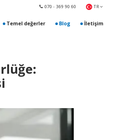
TR
070 - 369 90 60
enler için"
Temel değerler
Blog
İletişim
rlüğe:
i