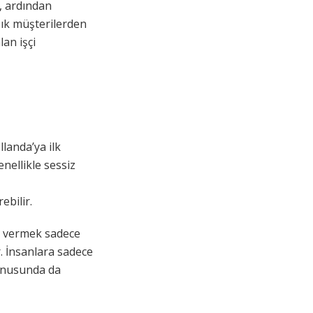
a, ardından
ık müşterilerden
an işçi
landa’ya ilk
nellikle sessiz
ebilir.
r vermek sadece
. İnsanlara sadece
konusunda da