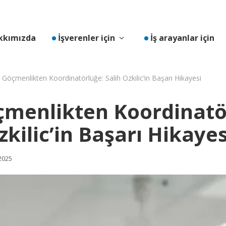
Toon submenu voor "İşver
kkımızda
İşverenler için
İş arayanlar için
i Göçmenlikten Koordinatörlüğe: Salih Ozkilic’in Başarı Hikayesi
öçmenlikten Koordinatö
zkilic’in Başarı Hikayes
2025