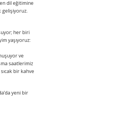
en dil eğitimine
 gelişiyoruz.
uyor; her biri
yim yaşıyoruz:
onuşuyor ve
ışma saatlerimiz
 sıcak bir kahve
da’da yeni bir