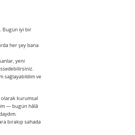
. Bugün iyi bir
larda her şey bana
sanlar, yeni
ssedebilirsiniz.
m sağlayabildim ve
ri olarak kurumsal
ndim — bugün hâlâ
daydım.
ara bırakıp sahada