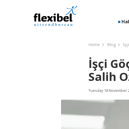
Ha
Home
Blog
İşç
İşçi G
Salih O
Tuesday 18 November 