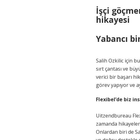
İşçi göçmen
hikayesi
Yabancı bir
Salih Ozkilic için 
sırt çantası ve büy
verici bir başarı 
görev yapıyor ve ay
Flexibel’de biz in
Uitzendbureau Flexi
zamanda hikayeleri
Onlardan biri de S
ve doğru destekle s